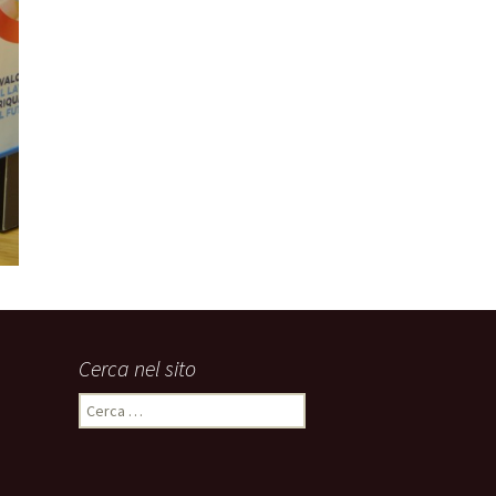
Cerca nel sito
Ricerca
per: