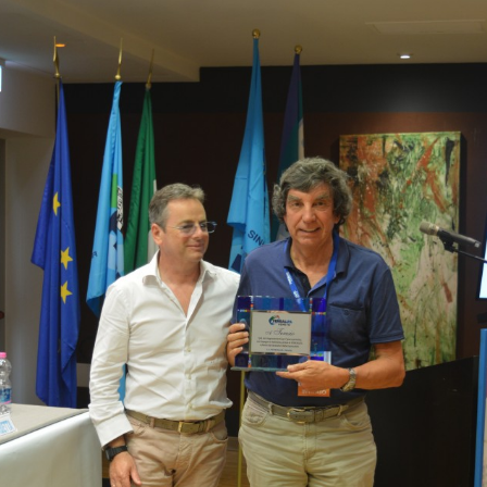
ia
a
za