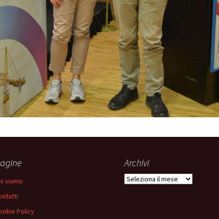
agine
Archivi
Archivi
hi siamo
ontatti
ookie Policy