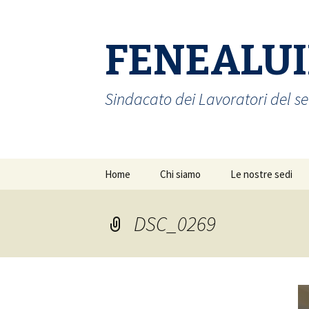
FENEALUI
Sindacato dei Lavoratori del se
Vai
Home
Chi siamo
Le nostre sedi
al
contenuto
Sede regionale
FENEALUIL Venet
DSC_0269
FENEALUIL Padov
Rovigo
FENEALUIL Trevis
Belluno