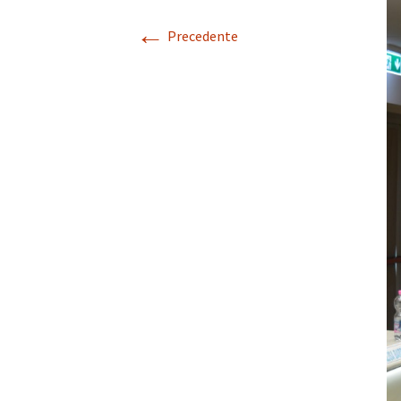
←
FENEALUIL Venez
Precedente
FENEALUIL Veron
FENEALUIL Vicen