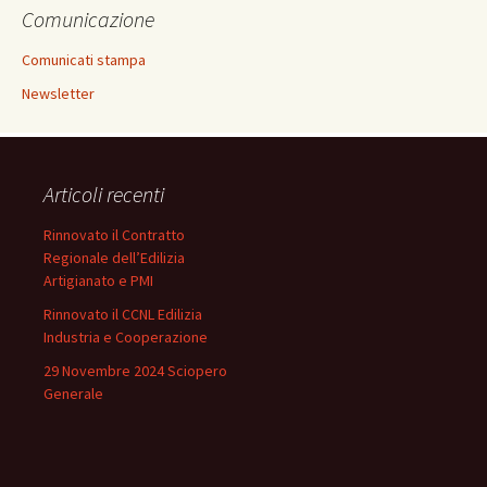
Comunicazione
Comunicati stampa
Newsletter
Articoli recenti
Rinnovato il Contratto
Regionale dell’Edilizia
Artigianato e PMI
Rinnovato il CCNL Edilizia
Industria e Cooperazione
29 Novembre 2024 Sciopero
Generale